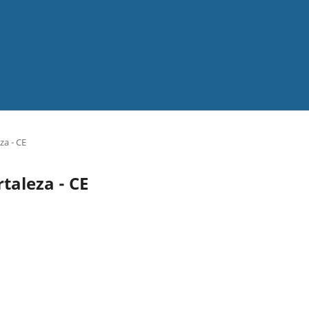
za - CE
rtaleza - CE