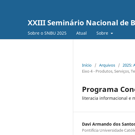
XXIII Seminário Nacional de B
Sobre o SNBU 2025
Atual
Sobre
Início
/
Arquivos
/
2025: 
Eixo 4 - Produtos, Serviços, 
Programa Con
literacia informacional e
Davi Armando dos Santo
Pontifícia Universidade Catól