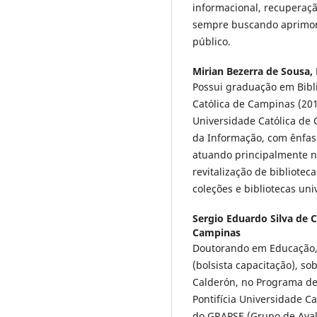
informacional, recuperaçã
sempre buscando aprimora
público.
Mirian Bezerra de Sousa,
Possui graduação em Bibli
Católica de Campinas (2016
Universidade Católica de
da Informação, com ênfas
atuando principalmente no
revitalização de bibliotec
coleções e bibliotecas univ
Sergio Eduardo Silva de 
Campinas
Doutorando em Educação, 
(bolsista capacitação), so
Calderón, no Programa d
Pontifícia Universidade 
do GRAPSE (Grupo de Avali