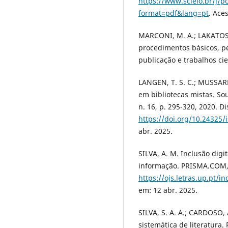
https://www.scielo.br/j
format=pdf&lang=pt
. Ace
MARCONI, M. A.; LAKATOS, 
procedimentos básicos, pes
publicação e trabalhos cien
LANGEN, T. S. C.; MUSSARE
em bibliotecas mistas. So
n. 16, p. 295-320, 2020. D
https://doi.org/10.24325/
abr. 2025.
SILVA, A. M. Inclusão digi
informação. PRISMA.COM, 
https://ojs.letras.up.pt/
em: 12 abr. 2025.
SILVA, S. A. A.; CARDOSO, 
sistemática de literatura.