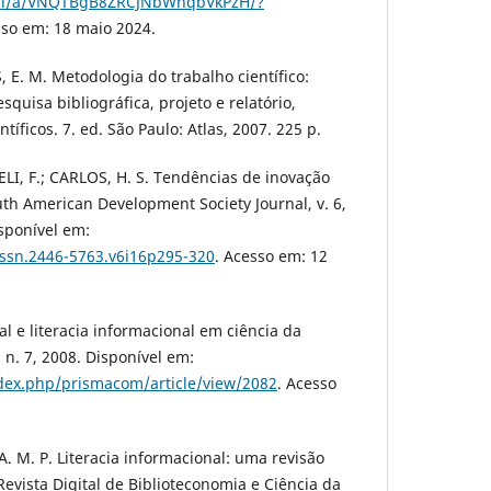
/pci/a/VNQTBgB8ZRCJNbWhqbVkPzH/?
sso em: 18 maio 2024.
E. M. Metodologia do trabalho científico:
quisa bibliográfica, projeto e relatório,
tíficos. 7. ed. São Paulo: Atlas, 2007. 225 p.
LI, F.; CARLOS, H. S. Tendências de inovação
uth American Development Society Journal, v. 6,
isponível em:
issn.2446-5763.v6i16p295-320
. Acesso em: 12
tal e literacia informacional em ciência da
n. 7, 2008. Disponível em:
index.php/prismacom/article/view/2082
. Acesso
A. M. P. Literacia informacional: uma revisão
 Revista Digital de Biblioteconomia e Ciência da