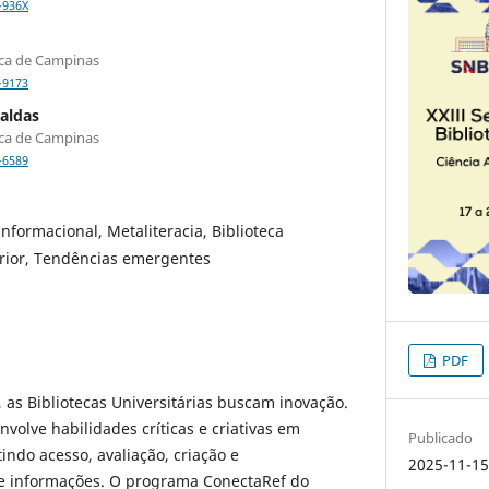
-936X
ica de Campinas
-9173
Caldas
ica de Campinas
-6589
 informacional, Metaliteracia, Biblioteca
erior, Tendências emergentes
PDF
 as Bibliotecas Universitárias buscam inovação.
envolve habilidades críticas e criativas em
Publicado
indo acesso, avaliação, criação e
2025-11-1
e informações. O programa ConectaRef do