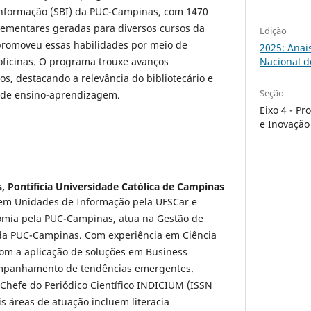
 Informação (SBI) da PUC-Campinas, com 1470
lementares geradas para diversos cursos da
Edição
romoveu essas habilidades por meio de
2025: Anai
Nacional de
 oficinas. O programa trouxe avanços
nos, destacando a relevância do bibliotecário e
Seção
o de ensino-aprendizagem.
Eixo 4 - Pr
e Inovação
s,
Pontifícia Universidade Católica de Campinas
 em Unidades de Informação pela UFSCar e
mia pela PUC-Campinas, atua na Gestão de
da PUC-Campinas. Com experiência em Ciência
com a aplicação de soluções em Business
companhamento de tendências emergentes.
Chefe do Periódico Científico INDICIUM (ISSN
is áreas de atuação incluem literacia