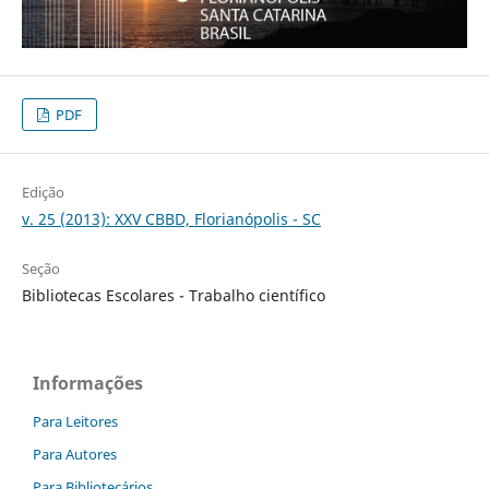
PDF
Edição
v. 25 (2013): XXV CBBD, Florianópolis - SC
Seção
Bibliotecas Escolares - Trabalho científico
Informações
Para Leitores
Para Autores
Para Bibliotecários