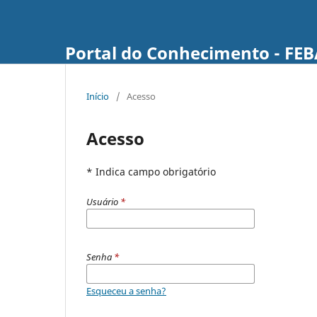
Portal do Conhecimento - FE
Início
/
Acesso
Acesso
* Indica campo obrigatório
Usuário
*
Senha
*
Esqueceu a senha?