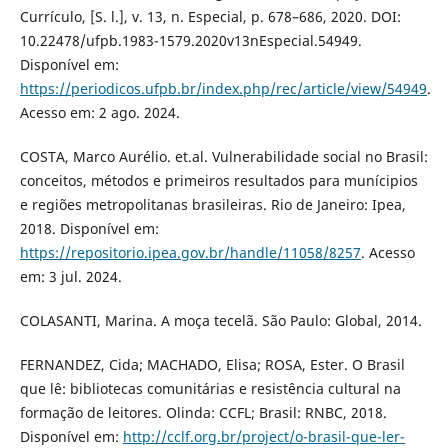
Currículo, [S. l.], v. 13, n. Especial, p. 678–686, 2020. DOI:
10.22478/ufpb.1983-1579.2020v13nEspecial.54949.
Disponível em:
https://periodicos.ufpb.br/index.php/rec/article/view/54949
.
Acesso em: 2 ago. 2024.
COSTA, Marco Aurélio. et.al. Vulnerabilidade social no Brasil:
conceitos, métodos e primeiros resultados para munícipios
e regiões metropolitanas brasileiras. Rio de Janeiro: Ipea,
2018. Disponível em:
https://repositorio.ipea.gov.br/handle/11058/8257
. Acesso
em: 3 jul. 2024.
COLASANTI, Marina. A moça tecelã. São Paulo: Global, 2014.
FERNANDEZ, Cida; MACHADO, Elisa; ROSA, Ester. O Brasil
que lê: bibliotecas comunitárias e resistência cultural na
formação de leitores. Olinda: CCFL; Brasil: RNBC, 2018.
Disponível em:
http://cclf.org.br/project/o-brasil-que-ler-