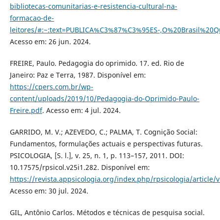
bibliotecas-comunitarias-e-resistencia-cultural-na-
formacao-de-
leitores/#:~:text=PUBLICA%C3%87%C3%95ES-,O%20Brasil%
Acesso em: 26 jun. 2024.
FREIRE, Paulo. Pedagogia do oprimido. 17. ed. Rio de
Janeiro: Paz e Terra, 1987. Disponível em:
https://cpers.com.br/wp-
content/uploads/2019/10/Pedagogia-do-Oprimido-Paulo-
Freire.pdf
. Acesso em: 4 jul. 2024.
GARRIDO, M. V.; AZEVEDO, C.; PALMA, T. Cognição Social:
Fundamentos, formulações actuais e perspectivas futuras.
PSICOLOGIA, [S. l.], v. 25, n. 1, p. 113–157, 2011. DOI:
10.17575/rpsicol.v25i1.282. Disponível em:
https://revista.appsicologia.org/index.php/rpsicologia/article/
Acesso em: 30 jul. 2024.
GIL, Antônio Carlos. Métodos e técnicas de pesquisa social.