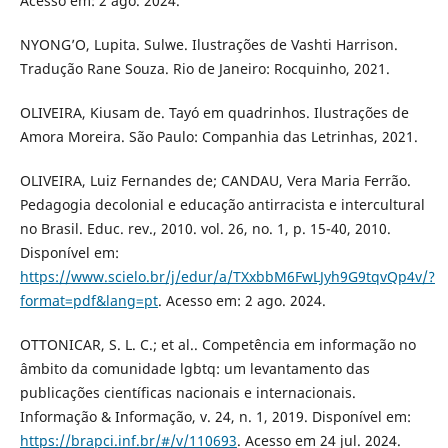
Acesso em: 2 ago. 2024.
NYONG’O, Lupita. Sulwe. Ilustrações de Vashti Harrison.
Tradução Rane Souza. Rio de Janeiro: Rocquinho, 2021.
OLIVEIRA, Kiusam de. Tayó em quadrinhos. Ilustrações de
Amora Moreira. São Paulo: Companhia das Letrinhas, 2021.
OLIVEIRA, Luiz Fernandes de; CANDAU, Vera Maria Ferrão.
Pedagogia decolonial e educação antirracista e intercultural
no Brasil. Educ. rev., 2010. vol. 26, no. 1, p. 15-40, 2010.
Disponível em:
https://www.scielo.br/j/edur/a/TXxbbM6FwLJyh9G9tqvQp4v/?
format=pdf&lang=pt
. Acesso em: 2 ago. 2024.
OTTONICAR, S. L. C.; et al.. Competência em informação no
âmbito da comunidade lgbtq: um levantamento das
publicações científicas nacionais e internacionais.
Informação & Informação, v. 24, n. 1, 2019. Disponível em:
https://brapci.inf.br/#/v/110693
. Acesso em 24 jul. 2024.