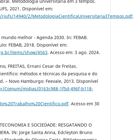
ral. Metodologia universitária em 3 tempos.
 UFS, 2021. Disponível em:
am/riufs/14940/2/MetodologiaCientificaUniversitaria3Tempos.pdf
.
m mundo melhor - Agenda 2030. In: FEBAB.
ulo: FEBAB, 2018. Disponível em:
org.br/items/show/4563
. Acesso em: 3 ago. 2024.
o, FREITAS, Ernani Cesar de Freitas.
ientífico: métodos e técnicas da pesquisa e do
ed. – Novo Hamburgo: Feevale, 2013. Disponível
.br/Comum/midias/0163c988-1f5d-496f-b118-
o%20Trabalho%20Cientifico.pdf
. Acesso em 30
IOTECONOMIA E SOCIEDADE: RESGATANDO O
RA. IN: Jorge Santa Anna, Edcleyton Bruno
a Elizabeth de Oliveira Costa. Biblioteconomia