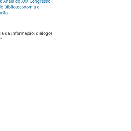
4): Anais do XXX Congresso
 de Biblioteconomia e
ação
cia da Informação: diálogos
"