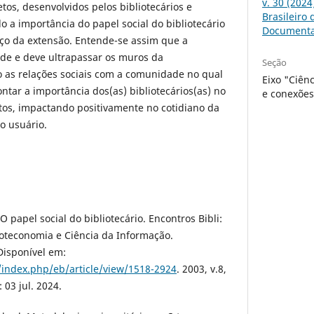
v. 30 (202
tos, desenvolvidos pelos bibliotecários e
Brasileiro
 a importância do papel social do bibliotecário
Document
aço da extensão. Entende-se assim que a
pode e deve ultrapassar os muros da
Seção
o as relações sociais com a comunidade no qual
Eixo "Ciên
ntar a importância dos(as) bibliotecários(as) no
e conexões
tos, impactando positivamente no cotidiano da
do usuário.
 papel social do bibliotecário. Encontros Bibli:
lioteconomia e Ciência da Informação.
.Disponível em:
r/index.php/eb/article/view/1518-2924
. 2003, v.8,
 03 jul. 2024.