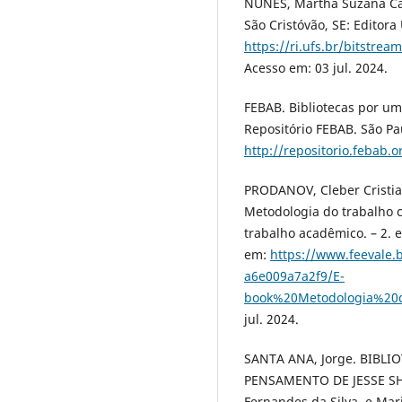
NUNES, Martha Suzana Cab
São Cristóvão, SE: Editora
https://ri.ufs.br/bitstre
Acesso em: 03 jul. 2024.
FEBAB. Bibliotecas por u
Repositório FEBAB. São Pa
http://repositorio.febab.
PRODANOV, Cleber Cristian
Metodologia do trabalho c
trabalho acadêmico. – 2. 
em:
https://www.feevale
a6e009a7a2f9/E-
book%20Metodologia%20d
jul. 2024.
SANTA ANA, Jorge. BIBL
PENSAMENTO DE JESSE SHE
Fernandes da Silva, e Mari