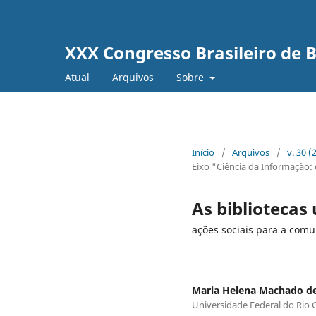
XXX Congresso Brasileiro de
Atual
Arquivos
Sobre
Início
/
Arquivos
/
v. 30 
Eixo "Ciência da Informação:
As bibliotecas
ações sociais para a com
Maria Helena Machado d
Universidade Federal do Rio