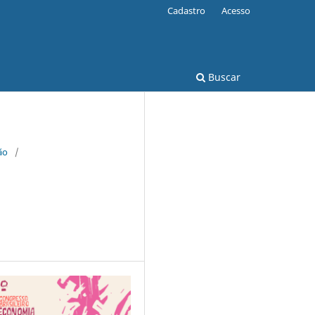
Cadastro
Acesso
Buscar
ão
/