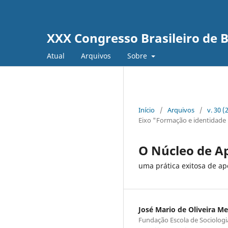
XXX Congresso Brasileiro de
Atual
Arquivos
Sobre
Início
/
Arquivos
/
v. 30 
Eixo "Formação e identidade 
O Núcleo de A
uma prática exitosa de ap
José Mario de Oliveira M
Fundação Escola de Sociologia