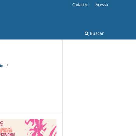
Cadastro
Acesso
Buscar
ão
/