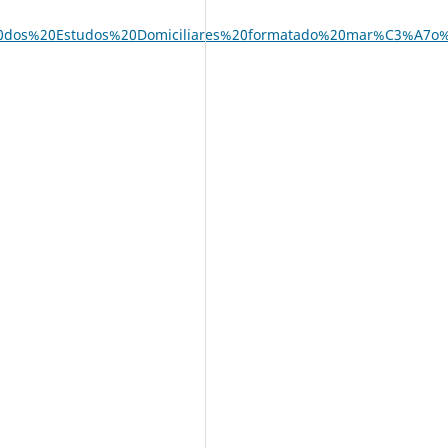
o%20dos%20Estudos%20Domiciliares%20formatado%20mar%C3%A7o%