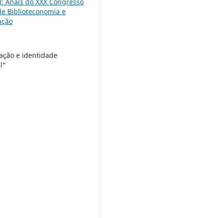
4): Anais do XXX Congresso
 de Biblioteconomia e
ação
ação e identidade
l"