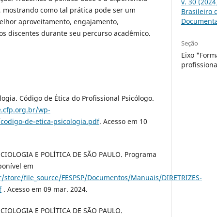
v. 30 (202
 mostrando como tal prática pode ser um
Brasileiro
Document
melhor aproveitamento, engajamento,
os discentes durante seu percurso acadêmico.
Seção
Eixo "Form
profissiona
ogia. Código de Ética do Profissional Psicólogo.
e.cfp.org.br/wp-
codigo-de-etica-psicologia.pdf
. Acesso em 10
IOLOGIA E POLÍTICA DE SÃO PAULO. Programa
sponível em
r/store/file_source/FESPSP/Documentos/Manuais/DIRETRIZES-
f
. Acesso em 09 mar. 2024.
IOLOGIA E POLÍTICA DE SÃO PAULO.