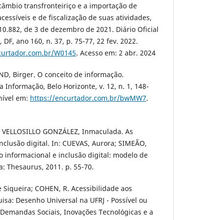
rcâmbio transfronteiriço e a importação de
essíveis e de fiscalização de suas atividades,
10.882, de 3 de dezembro de 2021. Diário Oficial
, DF, ano 160, n. 37, p. 75-77, 22 fev. 2022.
ncurtador.com.br/W0145
. Acesso em: 2 abr. 2024
D, Birger. O conceito de informação.
 Informação, Belo Horizonte, v. 12, n. 1, 148-
onível em:
https://encurtador.com.br/bwMW7
.
 VELLOSILLO GONZÁLEZ, Inmaculada. As
inclusão digital. In: CUEVAS, Aurora; SIMEÃO,
ão informacional e inclusão digital: modelo de
ia: Thesaurus, 2011. p. 55-70.
 Siqueira; COHEN, R. Acessibilidade aos
isa: Desenho Universal na UFRJ - Possível ou
 Demandas Sociais, Inovações Tecnológicas e a