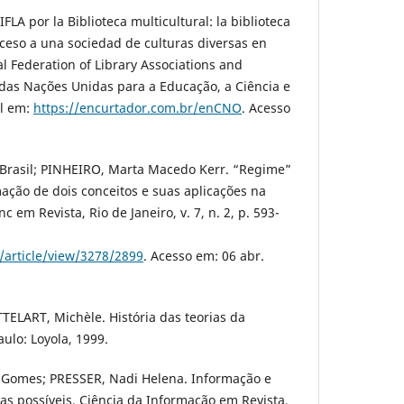
FLA por la Biblioteca multicultural: la biblioteca
cceso a una sociedad de culturas diversas en
nal Federation of Library Associations and
 das Nações Unidas para a Educação, a Ciência e
el em:
https://encurtador.com.br/enCNO
. Acesso
Brasil; PINHEIRO, Marta Macedo Kerr. “Regime”
ação de dois conceitos e suas aplicações na
c em Revista, Rio de Janeiro, v. 7, n. 2, p. 593-
nc/article/view/3278/2899
. Acesso em: 06 abr.
LART, Michèle. História das teorias da
ulo: Loyola, 1999.
 Gomes; PRESSER, Nadi Helena. Informação e
vas possíveis. Ciência da Informação em Revista,