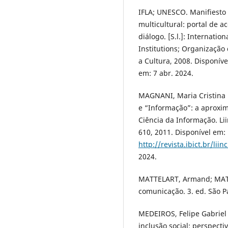
IFLA; UNESCO. Manifiesto I
multicultural: portal de a
diálogo. [S.l.]: Internatio
Institutions; Organização
a Cultura, 2008. Disponív
em: 7 abr. 2024.
MAGNANI, Maria Cristina 
e “Informação”: a aproxim
Ciência da Informação. Liin
610, 2011. Disponível em:
http://revista.ibict.br/lii
2024.
MATTELART, Armand; MATTE
comunicação. 3. ed. São Pa
MEDEIROS, Felipe Gabriel
inclusão social: perspecti