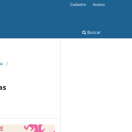
Cadastro
Acesso
Buscar
ão
/
as