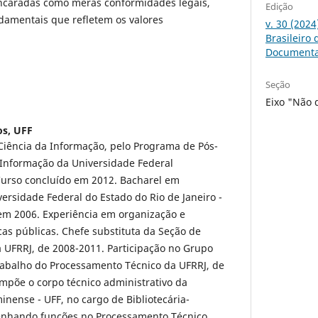
ncaradas como meras conformidades legais,
Edição
damentais que refletem os valores
v. 30 (202
Brasileiro
Document
Seção
Eixo "Não 
os,
UFF
iência da Informação, pelo Programa de Pós-
Informação da Universidade Federal
Curso concluído em 2012. Bacharel em
versidade Federal do Estado do Rio de Janeiro -
em 2006. Experiência em organização e
cas públicas. Chefe substituta da Seção de
 UFRRJ, de 2008-2011. Participação no Grupo
rabalho do Processamento Técnico da UFRRJ, de
mpõe o corpo técnico administrativo da
inense - UFF, no cargo de Bibliotecária-
nhando funções no Processamento Técnico.